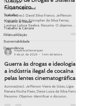
Tráfico de Drogas e Sistema
Tecnologia
Financeiro.
Terapia Ocupacional
Trabalho
Autoras(res): David Silva Franco; Jefferson
Vieira de Góes; Cristopher da Silva Ferraz;
Trabalho & Saúde
Lavínea Lisboa Seabra. Resumo: O objetivo
Trabalho & Cárcere
desta...
Financeirização
Sustentabilidade
Dependência
mayaracarlamarques
5 de jul. de 2023
1 min de leitura
Guerra às drogas e ideologia:
a indústria ilegal de cocaína
pelas lentes cinematográficas.
Autoras(res): Jefferson Vieira de Góes; Lígia
Ranara Rocha Paes; Deise Luiza da Silva Ferraz.
Resumo: Objetivo: Identificar o discurso...