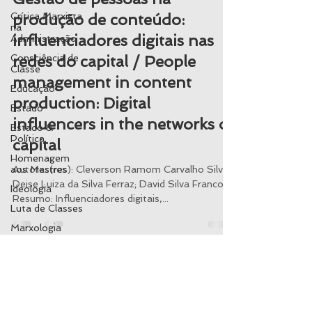
Crítica Marxista
produção de conteúdo:
na
influenciadores digitais nas
Administração
Consciência de
redes do capital / People
Classe
management in content
Educação
production: Digital
Estado
influencers in the networks of
Estado &
Política
capital
Homenagem
aos Mestres
Autoras(res): Cleverson Ramom Carvalho Silva;
Deise Luiza da Silva Ferraz; David Silva Franco.
Ideologia
Resumo: Influenciadores digitais,...
Luta de Classes
Marxologia
Opressão &
Exploração
Plataformização
Voltar para o site
& Uberização
Prática