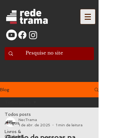
Blog
Todos posts
Todos posts
NecTrama
Artigos
1 de abr. de 2025
1 min de leitura
Livros &
Gestão de pessoas na
Capítulos