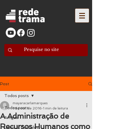
Post
Todos posts
mayaracarlamarques
Todos posts
1 de out. de 2016
1 min de leitura
A Administração de
Artigos
Recursos Humanos como
Livros & Capítulos