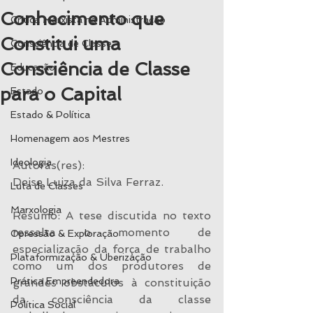
Conhecimento que
Crítica Marxista na Administração
Constitui uma
Consciência de Classe
Consciência de Classe
Educação
para o Capital
Estado
Estado & Política
Homenagem aos Mestres
Ideologia
Autoras(res):
Deise Luiza da Silva Ferraz.
Luta de Classes
Marxologia
Resumo: A tese discutida no texto 
ressalta o momento de 
Opressão & Exploração
especialização da força de trabalho 
Plataformização & Uberização
como um dos produtores de 
Prática Empreendedora
grandes obstáculos à constituição 
da consciência da classe 
Política Social