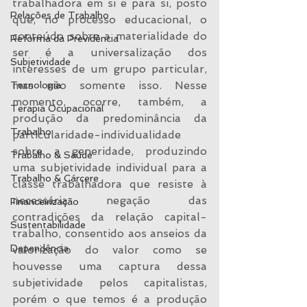
trabalhadora em si e para si, posto 
Relações de Trabalho
que, no processo educacional, o 
conteúdo sobre a materialidade do 
Reforma da Previdência
ser é a universalização dos 
Subjetividade
interesses de um grupo particular, 
mas não somente isso. Nesse 
Tecnologia
momento, ocorre, também, a 
Terapia Ocupacional
produção da predominância da 
Trabalho
particularidade-individualidade 
sobre a generidade, produzindo 
Trabalho & Saúde
uma subjetividade individual para a 
Trabalho & Cárcere
classe trabalhadora que resiste à 
necessária negação das 
Financeirização
contradições da relação capital-
Sustentabilidade
trabalho, consentido aos anseios da 
Dependência
valorização do valor como se 
houvesse uma captura dessa 
subjetividade pelos capitalistas, 
porém o que temos é a produção 