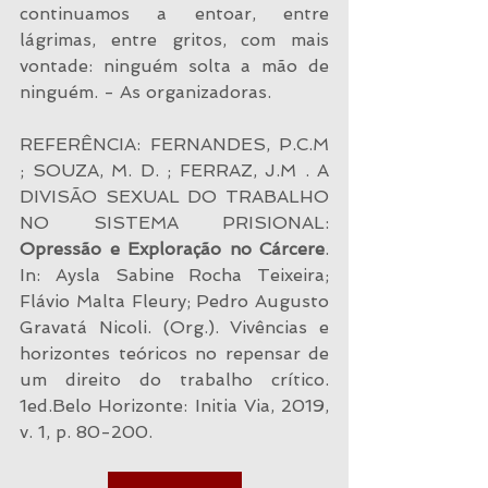
continuamos a entoar, entre 
lágrimas, entre gritos, com mais 
vontade: ninguém solta a mão de 
ninguém. - As organizadoras.
REFERÊNCIA: FERNANDES, P.C.M 
; SOUZA, M. D. ; FERRAZ, J.M . A 
DIVISÃO SEXUAL DO TRABALHO 
NO SISTEMA PRISIONAL: 
Opressão e Exploração no Cárcere
. 
In: Aysla Sabine Rocha Teixeira; 
Flávio Malta Fleury; Pedro Augusto 
Gravatá Nicoli. (Org.). Vivências e 
horizontes teóricos no repensar de 
um direito do trabalho crítico. 
1ed.Belo Horizonte: Initia Via, 2019, 
v. 1, p. 80-200.