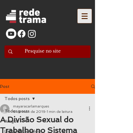
Post
Todos posts
mayaracarlamarques
Todos posts
6 de mar. de 2019
1 min de leitura
A Divisão Sexual do
Artigos
Trabalho no Sistema
Livros & Capítulos