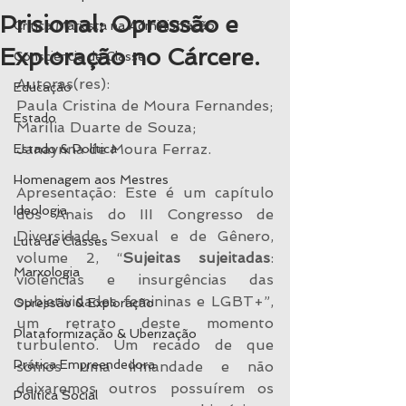
Prisional: Opressão e
Crítica Marxista na Administração
Exploração no Cárcere.
Consciência de Classe
Autoras(res):
Educação
Paula Cristina de Moura Fernandes;
Estado
Marília Duarte de Souza;
Janaynna de Moura Ferraz.
Estado & Política
Homenagem aos Mestres
Apresentação: Este é um capítulo 
Ideologia
dos Anais do III Congresso de 
Diversidade Sexual e de Gênero, 
Luta de Classes
volume 2, “
Sujeitas sujeitadas
: 
Marxologia
violências e insurgências das 
subjetividades femininas e LGBT+”, 
Opressão & Exploração
um retrato deste momento 
Plataformização & Uberização
turbulento. Um recado de que 
Prática Empreendedora
somos uma irmandade e não 
deixaremos outros possuírem os 
Política Social