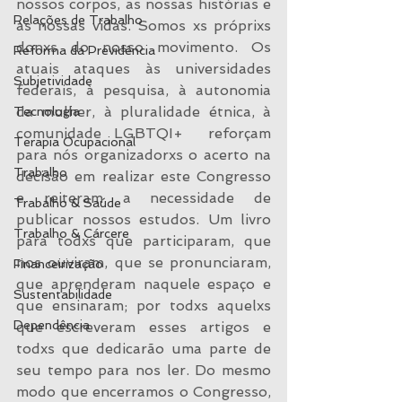
nossos corpos, as nossas histórias e 
Relações de Trabalho
as nossas vidas. Somos xs próprixs 
donxs do nosso movimento. Os 
Reforma da Previdência
atuais ataques às universidades 
Subjetividade
federais, à pesquisa, à autonomia 
da mulher, à pluralidade étnica, à 
Tecnologia
comunidade LGBTQI+  reforçam 
Terapia Ocupacional
para nós organizadorxs o acerto na 
Trabalho
decisão em realizar este Congresso 
e reiteram a necessidade de 
Trabalho & Saúde
publicar nossos estudos. Um livro 
Trabalho & Cárcere
para todxs que participaram, que 
nos ouviram, que se pronunciaram, 
Financeirização
que aprenderam naquele espaço e 
Sustentabilidade
que ensinaram; por todxs aquelxs 
Dependência
que escreveram esses artigos e 
todxs que dedicarão uma parte de 
seu tempo para nos ler. Do mesmo 
modo que encerramos o Congresso, 