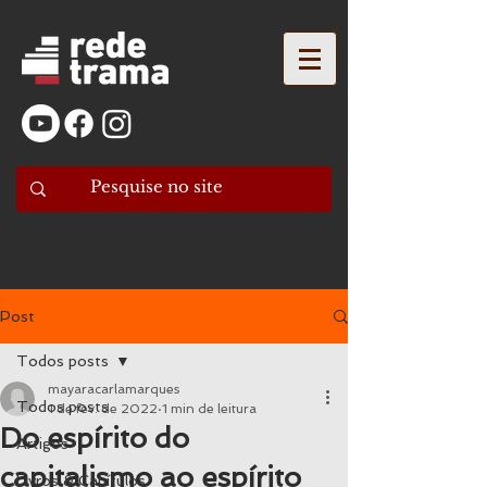
Post
Todos posts
mayaracarlamarques
Todos posts
1 de fev. de 2022
1 min de leitura
Do espírito do
Artigos
capitalismo ao espírito
Livros & Capítulos