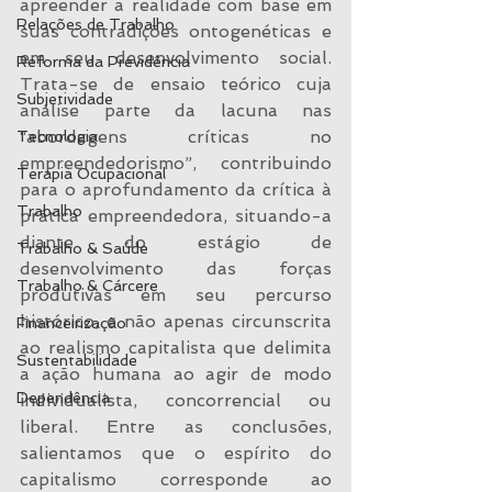
apreender a realidade com base em 
Relações de Trabalho
suas contradições ontogenéticas e 
em seu desenvolvimento social. 
Reforma da Previdência
Trata-se de ensaio teórico cuja 
Subjetividade
análise parte da lacuna nas 
“abordagens críticas no 
Tecnologia
empreendedorismo”, contribuindo 
Terapia Ocupacional
para o aprofundamento da crítica à 
Trabalho
prática empreendedora, situando-a 
diante do estágio de 
Trabalho & Saúde
desenvolvimento das forças 
Trabalho & Cárcere
produtivas em seu percurso 
histórico, e não apenas circunscrita 
Financeirização
ao realismo capitalista que delimita 
Sustentabilidade
a ação humana ao agir de modo 
Dependência
individualista, concorrencial ou 
liberal. Entre as conclusões, 
salientamos que o espírito do 
capitalismo corresponde ao 