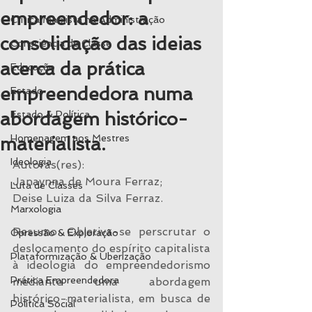
empreendedor: a
Crítica Marxista na Administração
consolidação das ideias
Consciência de Classe
acerca da prática
Educação
empreendedora numa
Estado
abordagem histórico-
Estado & Política
Homenagem aos Mestres
materialista.
Ideologia
Autoras(res):
Janaynna de Moura Ferraz;
Luta de Classes
Deise Luiza da Silva Ferraz.
Marxologia
Resumo: Objetiva-se perscrutar o 
Opressão & Exploração
deslocamento do espírito capitalista 
Plataformização & Uberização
à ideologia do empreendedorismo 
Prática Empreendedora
mediante uma abordagem 
histórico-materialista, em busca de 
Política Social