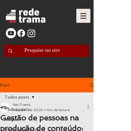
Post
Todos posts
NecTrama
Todos posts
1 de abr. de 2025
1 min de leitura
Gestão de pessoas na
Artigos
produção de conteúdo:
Livros & Capítulos