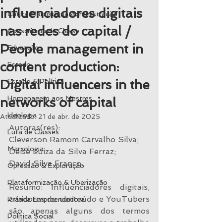
influenciadores digitais
Crítica Marxista na Administração
nas redes do capital /
Consciência de Classe
People management in
Educação
content production:
Estado
Digital influencers in the
Estado & Política
Homenagem aos Mestres
networks of capital
Ideologia
Atualizado:
21 de abr. de 2025
Autoras(res):
Luta de Classes
Cleverson Ramom Carvalho Silva;
Marxologia
Deise Luiza da Silva Ferraz;
David Silva Franco.
Opressão & Exploração
Plataformização & Uberização
Resumo: Influenciadores digitais, 
criadores de conteúdo e YouTubers 
Prática Empreendedora
são apenas alguns dos termos 
Política Social