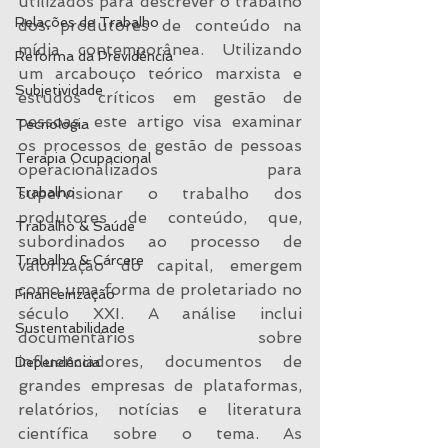
utilizados para descrever o trabalho 
Relações de Trabalho
dos produtores de conteúdo na 
mídia contemporânea. Utilizando 
Reforma da Previdência
um arcabouço teórico marxista e 
Subjetividade
estudos críticos em gestão de 
pessoas, este artigo visa examinar 
Tecnologia
os processos de gestão de pessoas 
Terapia Ocupacional
operacionalizados para 
Trabalho
supervisionar o trabalho dos 
produtores de conteúdo, que, 
Trabalho & Saúde
subordinados ao processo de 
Trabalho & Cárcere
valorização do capital, emergem 
como uma forma de proletariado no 
Financeirização
século XXI. A análise inclui 
Sustentabilidade
documentários sobre 
influenciadores, documentos de 
Dependência
grandes empresas de plataformas, 
relatórios, notícias e literatura 
científica sobre o tema. As 