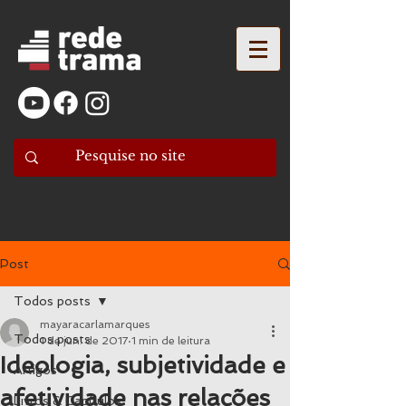
Post
Todos posts
mayaracarlamarques
Todos posts
1 de jun. de 2017
1 min de leitura
Ideologia, subjetividade e
Artigos
afetividade nas relações
Livros & Capítulos