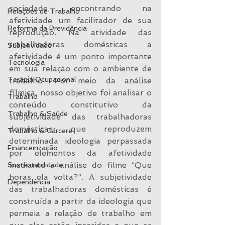
sociedade, encontrando na 
Relações de Trabalho
afetividade um facilitador de sua 
Reforma da Previdência
reprodução. Na atividade das 
trabalhadoras domésticas a 
Subjetividade
afetividade é um ponto importante 
Tecnologia
em sua relação com o ambiente de 
Terapia Ocupacional
trabalho. Por meio da análise 
fílmica, nosso objetivo foi analisar o 
Trabalho
conteúdo constitutivo da 
Trabalho & Saúde
subjetividade das trabalhadoras 
domésticas que reproduzem 
Trabalho & Cárcere
determinada ideologia perpassada 
Financeirização
por elementos da afetividade 
mediante a análise do filme “Que 
Sustentabilidade
horas ela volta?”. A subjetividade 
Dependência
das trabalhadoras domésticas é 
construída a partir da ideologia que 
permeia a relação de trabalho em 