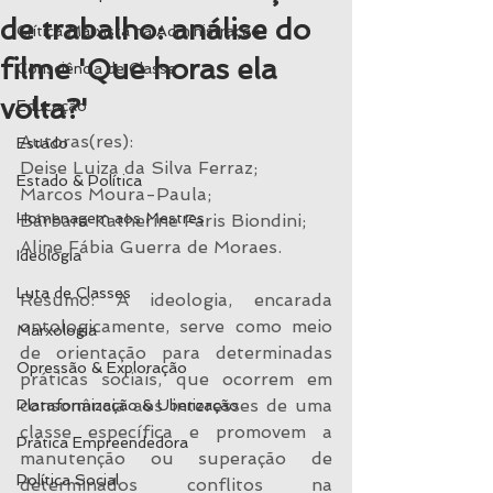
de trabalho: análise do
Crítica Marxista na Administração
filme 'Que horas ela
Consciência de Classe
volta?'
Educação
Autoras(res):
Estado
Deise Luiza da Silva Ferraz;
Estado & Política
Marcos Moura-Paula;
Homenagem aos Mestres
Bárbara Katherine Faris Biondini;
Aline Fábia Guerra de Moraes.
Ideologia
Luta de Classes
Resumo: A ideologia, encarada 
ontologicamente, serve como meio 
Marxologia
de orientação para determinadas 
Opressão & Exploração
práticas sociais, que ocorrem em 
consonância aos interesses de uma 
Plataformização & Uberização
classe específica e promovem a 
Prática Empreendedora
manutenção ou superação de 
Política Social
determinados conflitos na 