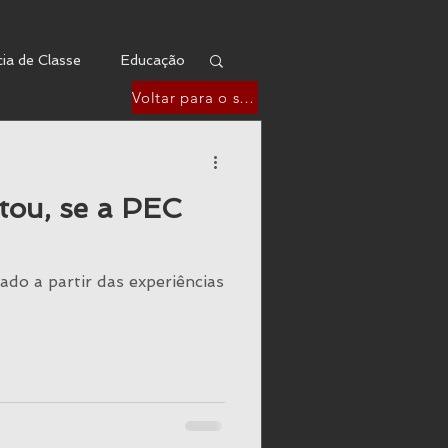
ia de Classe
Educação
Voltar para o site
Marxologia
ntou, se a PEC
tica Social
do a partir das experiências
pia Ocupacional
dade
Dependência