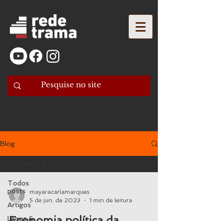
Blog
Trabalho
Todos
posts
mayaracarlamarques
5 de jun. de 2023
1 min de leitura
Artigos
Economia política da
Livros &