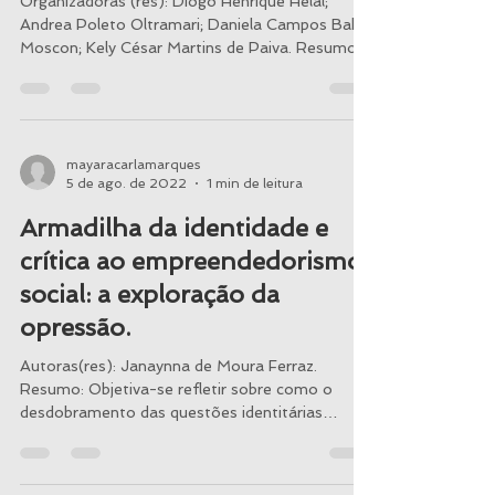
TRABALHO NO BRASIL.
Organizadoras (res): Diogo Henrique Helal;
Andrea Poleto Oltramari; Daniela Campos Bahia
Moscon; Kely César Martins de Paiva. Resumo:...
mayaracarlamarques
5 de ago. de 2022
1 min de leitura
Armadilha da identidade e
crítica ao empreendedorismo
social: a exploração da
opressão.
Autoras(res): Janaynna de Moura Ferraz.
Resumo: Objetiva-se refletir sobre como o
desdobramento das questões identitárias
encontrou...