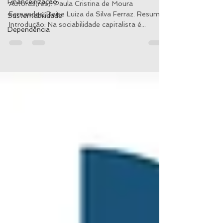
Financeirização
Autoras(res): Paula Cristina de Moura
Fernandes; Deise Luiza da Silva Ferraz. Resumo:
Sustentabilidade
Introdução: Na sociabilidade capitalista é...
Dependência