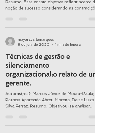
sociedade capitalista.
Autoras(res): Janaynna de Moura Ferraz.
Resumo: Este ensaio objetiva refletir acerca da
noção de sucesso considerando as contradições
nas...
mayaracarlamarques
8 de jun. de 2020
1 min de leitura
Técnicas de gestão e
silenciamento
organizacional:o relato de um
gerente.
Autoras(res): Marcos Júnior de Moura-Paula;
Patricia Aparecida Abreu Moreira; Deise Luiza da
Silva Ferraz. Resumo: Objetivou-se analisar...