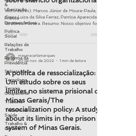
sobre silêncio organizacional.
&
Uberização
Autoras(res): Marcos Júnior de Moura-Paula;
Deise Luiza da Silva Ferraz; Patrícia Aparecida
Prática
Empreendedora
de Abreu Moreira. Resumo: Nosso objetivo foi...
Política
Social
Relações de
Trabalho
mayaracarlamarques
Reforma da
30 de nov. de 2022
1 min de leitura
Previdência
Subjetividade
A política de ressocialização:
Tecnologia
Um estudo sobre os seus
Terapia
limites no sistema prisional de
Ocupacional
Minas Gerais/The
Trabalho
resocialization policy: A study
Trabalho &
Saúde
about its limits in the prison
Trabalho &
system of Minas Gerais.
Cárcere