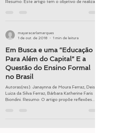
review
Autoras(res): Paula Cristina de Moura
Fernandes; Ludmila Mendonça Lopes Ribeiro.
Resumo: Este artigo tem o objetivo de realizar
um...
mayaracarlamarques
1 de out. de 2018
1 min de leitura
Em Busca e uma “Educação
Para Além do Capital” E a
Questão do Ensino Formal
no Brasil
Autoras(res): Janaynna de Moura Ferraz; Deise
Luiza da Silva Ferraz; Bárbara Katherine Faris
Biondini. Resumo: O artigo propõe reflexões...