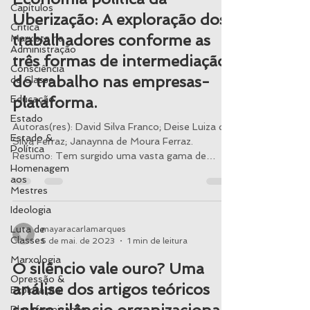
Capítulos
Uberização: A exploração dos
Crítica
trabalhadores conforme as
Marxista na
Administração
três formas de intermediação
Consciência
do trabalho nas empresas-
de Classe
Educação
plataforma.
Estado
Autoras(res): David Silva Franco; Deise Luiza da
Estado &
Silva Ferraz; Janaynna de Moura Ferraz.
Política
Resumo: Tem surgido uma vasta gama de
Homenagem
estudos...
aos
Mestres
Ideologia
Luta de
mayaracarlamarques
Classes
5 de mai. de 2023
1 min de leitura
Marxologia
O silêncio vale ouro? Uma
Opressão &
análise dos artigos teóricos
Exploração
Plataformização