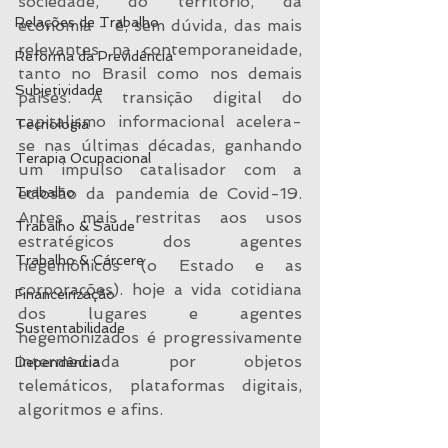
sociedade, do território, da 
Relações de Trabalho
economia - é, sem dúvida, das mais 
relevantes na contemporaneidade, 
Reforma da Previdência
tanto no Brasil como nos demais 
Subjetividade
países. A transição digital do 
capitalismo informacional acelera-
Tecnologia
se nas últimas décadas, ganhando 
Terapia Ocupacional
um impulso catalisador com a 
Trabalho
eclosão da pandemia de Covid-19. 
Antes mais restritas aos usos 
Trabalho & Saúde
estratégicos dos agentes 
Trabalho & Cárcere
hegemônicos (o Estado e as 
corporações). hoje a vida cotidiana 
Financeirização
dos lugares e agentes 
Sustentabilidade
hegemonizados é progressivamente 
intermediada por objetos 
Dependência
telemáticos, plataformas digitais, 
algoritmos e afins.