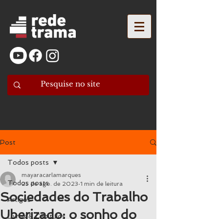
Post
Todos posts
mayaracarlamarques
Todos posts
25 de ago. de 2023
1 min de leitura
Sociedades do Trabalho
Artigos
Uberizado: o sonho do
Livros & Capítulos