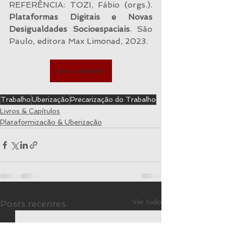
REFERÊNCIA: TOZI, Fábio (orgs.). 
Plataformas Digitais e Novas 
Desigualdades Socioespaciais
. São 
Paulo, editora Max Limonad, 2023.
Livro completo
Trabalho
Uberização
Precarização do Trabalho
Livros & Capítulos
Plataformização & Uberização
Ver tudo
Posts recentes