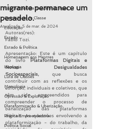
migrante permanece um
Crítica Marxista na Administração
pesadelo.
Consciência de Classe
Atualizado:
5 de mar. de 2024
Educação
Autoras(res):
Estado
Fábio Tozi.
Estado & Política
Apresentação: Este é um capítulo 
Homenagem aos Mestres
do livro 
Plataformas Digitais e 
Ideologia
Novas Desigualdades 
Socioespaciais, 
que busca 
Luta de Classes
contribuir com as reflexões e os 
Marxologia
esforços, individuais e coletivos, que 
têm sido empreendidos para 
Opressão & Exploração
compreender o processo de 
Plataformização & Uberização
banalização das plataformas 
digitais. As questões envolvendo a 
Prática Empreendedora
plataformização - do trabalho, da 
Política Social