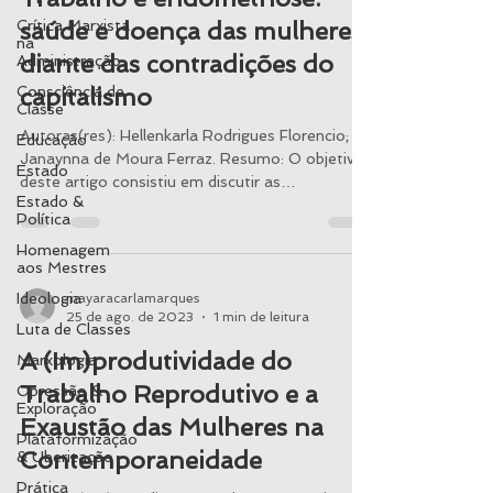
Crítica Marxista
saúde e doença das mulheres
na
diante das contradições do
Administração
Consciência de
capitalismo
Classe
Autoras(res): Hellenkarla Rodrigues Florencio;
Educação
Janaynna de Moura Ferraz. Resumo: O objetivo
Estado
deste artigo consistiu em discutir as
Estado &
contradições inerentes às relações de trabalho
Política
às quais estão submetidas as trabalhadoras
Homenagem
acometidas pela endometriose. Patologia que
aos Mestres
tem sido estudada quanto aos seus aspectos
incapacitantes na força de trabalho e que
Ideologia
mayaracarlamarques
25 de ago. de 2023
1 min de leitura
acomete sete milhões de mulheres apenas no
Luta de Classes
Brasil. Partimos de uma Revisão Narrativa que
A (Im)produtividade do
Marxologia
relacionasse trabalho e endometriose. O tr
Trabalho Reprodutivo e a
Opressão &
Exploração
Exaustão das Mulheres na
Plataformização
Contemporaneidade
& Uberização
Prática