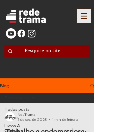
Blog
Todos posts
Todos posts
NecTrama
Artigos
1 de set. de 2025
1 min de leitura
Livros &
Trabalho e endometriose:
Capítulos