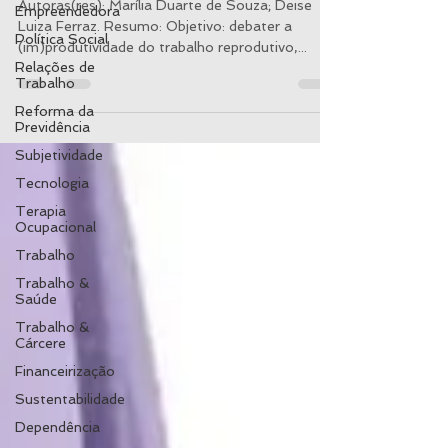
Autoras(res): Marília Duarte de Souza; Deise
Empreendedora
Luiza Ferraz. Resumo: Objetivo: debater a
Política Social
(im)produtividade do trabalho reprodutivo,...
Relações de
Trabalho
Reforma da
Previdência
Subjetividade
Tecnologia
Terapia
Ocupacional
Trabalho
Trabalho &
Saúde
Trabalho &
Cárcere
Financeirização
Sustentabilidade
Dependência