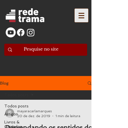
Blog
Todos posts
Todos posts
mayaracarlamarques
Artigos
20 de dez. de 2019
1 min de leitura
Livros &
Desvendando os sentidos do
Capítulos