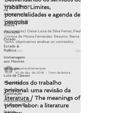
Crítica Marxista
trabalho: Limites,
na
potencialidades e agenda de
Administração
Consciência de
pesquisa
Classe
Autoras(res): Deise Luiza da Silva Ferraz; Paula
Educação
Cristina de Moura Fernandes. Resumo: Neste
Estado
texto, objetivamos analisar os conteúdos...
Estado &
Política
Homenagem
aos Mestres
Ideologia
mayaracarlamarques
30 de dez. de 2018
1 min de leitura
Luta de Classes
Sentidos do trabalho
Marxologia
prisional: uma revisão da
Opressão &
Exploração
literatura / The meanings of
Plataformização
prison labor: a literature
& Uberização
Prática