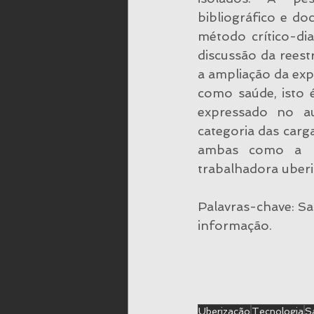
bibliográfico e do
método crítico-di
discussão da rees
a ampliação da exp
como saúde, isto 
expressado no a
categoria das cargas
ambas como a  i
trabalhadora uberi
Palavras-chave: Sa
informação.
Uberização
Tecnologia
S