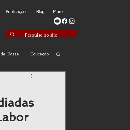
Publicações
Blog
More
 de Classe
Educação
Marxologia
diadas
ca Social
 Labor
a Ocupacional