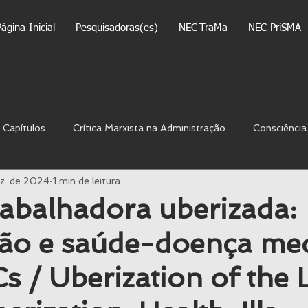
ágina Inicial
Pesquisadoras(es)
NEC-TraMa
NEC-PriSMA
 Capítulos
Crítica Marxista na Administração
Consciência
ez. de 2024
1 min de leitura
Homenagem aos Mestres
Ideologia
Luta de Classes
rabalhadora uberizada:
ção e saúde-doença me
aformização & Uberização
Prática Empreendedora
Políti
Cs / Uberization of the
ma da Previdência
Subjetividade
Tecnologia
Terapi