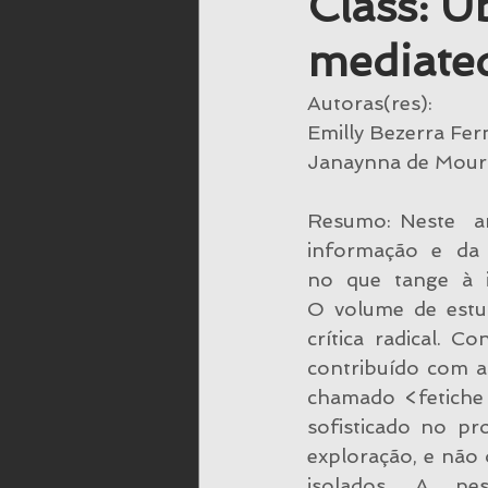
Class: Ub
mediated
Trabalho
Trabalho & Saúde
Autoras(res):
Emilly Bezerra Fe
Janaynna de Moura
Resumo: Neste  art
informação  e  da 
no  que  tange  à  
O volume de estud
crítica radical. 
contribuído com as
chamado <fetiche 
sofisticado no pr
exploração, e não o
isolados.  A  pes