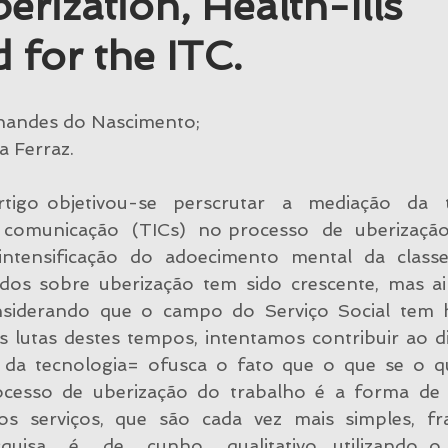
erization, Health-Ills
 for the ITC.
Trabalho & Cárcere
Financeirização
Sustentabilidad
rnandes do Nascimento;
 Ferraz.
igo objetivou-se  perscrutar  a  mediação  da  te
 comunicação  (TICs)  no processo  de  uberização 
intensificação  do  adoecimento  mental  da  classe
os sobre uberização tem sido crescente, mas ai
Considerando que o campo do Serviço Social tem h
 lutas destes tempos, intentamos contribuir ao di
da tecnologia= ofusca o fato que o que se o qu
ocesso de uberização do trabalho é a forma de 
s  serviços,  que  são  cada  vez  mais  simples,  fr
quisa  é  de  cunho  qualitativo, utilizando o