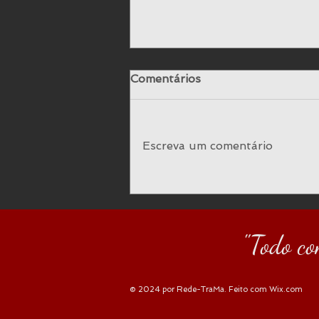
Comentários
Escreva um comentário
Sociedades do Trabalho
Uberizado: o sonho do
migrante permanece um
pesadelo.
"Todo co
© 2024 por Rede-TraMa. Feito com
Wix.com