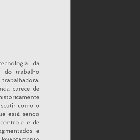
e
Dependência
cnologia  da  
 do  trabalho  
 trabalhadora. 
nda carece de 
istoricamente 
scutir como o 
e está sendo 
controle e de 
agmentados  e  
 levantamento 