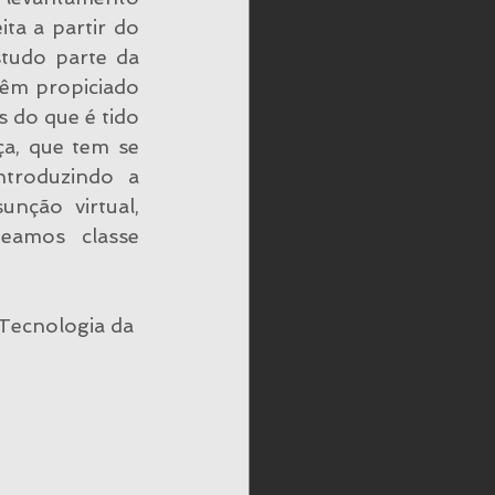
ta a partir do 
tudo parte da 
êm propiciado 
do que é tido 
a, que tem se 
troduzindo a 
nção  virtual,  
amos classe 
Tecnologia da 