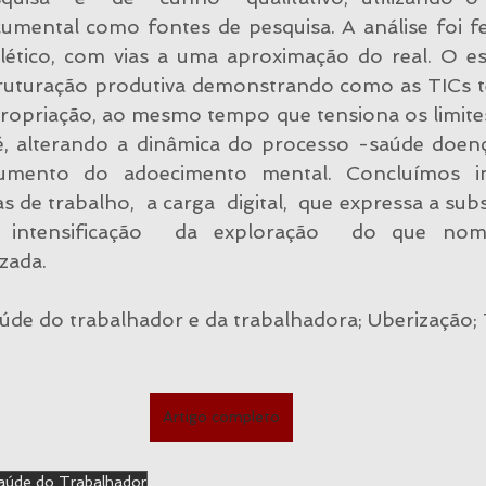
cumental como fontes de pesquisa. A análise foi fei
alético, com vias a uma aproximação do real. O es
truturação produtiva demonstrando como as TICs t
ropriação, ao mesmo tempo que tensiona os limites 
é, alterando a dinâmica do processo -saúde doenç
umento do adoecimento mental. Concluímos in
 de trabalho,  a carga  digital,  que expressa a subsu
ntensificação  da exploração  do que nome
zada.
úde do trabalhador e da trabalhadora; Uberização; 
Artigo completo
aúde do Trabalhador